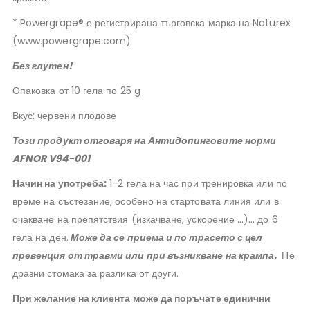
* Powergrape® е регистрирана търговска марка на Naturex
(www.powergrape.com)
Без глутен!
Опаковка от 10 гела по 25 g
Вкус: червени плодове
Този продукт отговаря на Антидопинговите норми
AFNOR V94-001
Начин на употреба:
1-2 гела на час при тренировка или по
време на състезание, особено на стартовата линия или в
очакване на препятствия (изкачване, ускорение …)… до 6
гела на ден.
Може да се приема и по трасето с цел
превенция от травми или при възникване на крампа.
Не
дразни стомака за разлика от други.
При желание на клиента може да поръчате единични