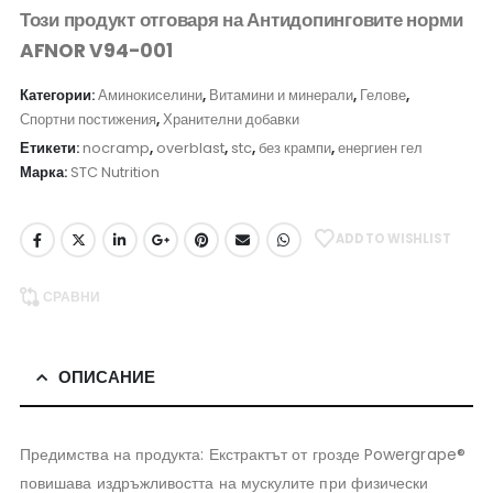
Този продукт отговаря на Антидопинговите норми
AFNOR V94-001
Категории:
Аминокиселини
,
Витамини и минерали
,
Гелове
,
Спортни постижения
,
Хранителни добавки
Етикети:
nocramp
,
overblast
,
stc
,
без крампи
,
енергиен гел
Марка:
STC Nutrition
ADD TO WISHLIST
СРАВНИ
ОПИСАНИЕ
Предимства на продукта: Екстрактът от грозде Powergrape®
повишава издръжливостта на мускулите при физически