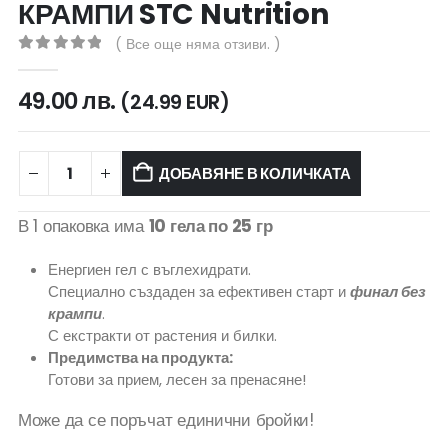
КРАМПИ STC Nutrition
( Все още няма отзиви. )
0
out of 5
49.00
лв.
(24.99 EUR)
ДОБАВЯНЕ В КОЛИЧКАТА
В 1 опаковка има
10 гела по 25 гр
Енергиен гел с въглехидрати.
Специално създаден за ефективен старт и
финал без
крампи
.
С екстракти от растения и билки.
Предимства на продукта:
Готови за прием, лесен за пренасяне!
Може да се поръчат единични бройки!