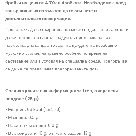
бройки на цена от 4.70лв бройката. Необходимо е след
завършване на поръчката да го опишете в
допълнителната информация
.
Препоръки: Да се съхранява на място недостъпно за деца и
далеч топлина и влага.
Продуктът, предназначен за
нормална диета, да отговаря на нуждите на незабавно
мускулно усилие, направено особено по време на
състезание или в условия на специална среда.
Препоръчва
се да не се превишават препоръчваните дози.
Средна хранителна информация за 1 гел, с
черевени
плодове
(25 g):
• Енергия: 63 kcal (254 kJ)
• Мазнини: 0.0 g
• Наситени мазнини: 0.0 g
• Въглехидрати: 16 g, от
които захари: 13 g