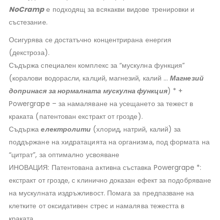
NoCramp
е подходящ за всякакви видове тренировки и
състезание.
Осигурява се достатъчно концентрирана енергия
(декстроза).
Съдържа специален комплекс за “мускулна функция”
(коралови водорасли, калций, магнезий, калий …
Магнезий
допринася за нормалната мускулна функция
) * +
Powergrape – за намаляване на усещането за тежест в
краката (патентован екстракт от грозде).
Съдържа
електролити
(хлорид, натрий, калий) за
поддържане на хидратацията на организма, под формата на
“цитрат”, за оптимално усвояване
ИНОВАЦИЯ: Патентована активна съставка Powergrape *:
екстракт от грозде, с клинично доказан ефект за подобряване
на мускулната издръжливост. Помага за предпазване на
клетките от оксидативен стрес и намалява тежестта в
краката.