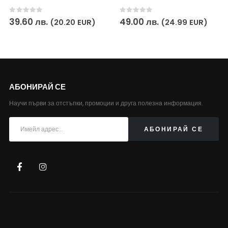
0
out of 5
0
out of 5
39.60
лв.
49.00
лв.
(20.20 EUR)
(24.99 EUR)
АБОНИРАЙ СЕ
Научи първи за отстъпки, промоции и друга полезна информация.