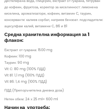
Дестилирана вода, глицерин, екстракт от гуарана, титруван
до кофеин, фруктоза, коректор за киселинност: лимонена
киселина, ароматизатори, кофеин, витамин С, таурин,
консерванти: калиев сорбат, натриев бензоат. подсладители:
ацесулфам калий, витамини С, В6 и В1
Средна хранителна информация за 1
флакон:
Екстракт от гуарана: 1500 mg
Кофеин: 100 mg
Таурин: 90 mg
Vit C: 80 mg (100% ПДД)
Vit B1: 1,1 mg (100% ПДД)
Vit B6: 1,4 mg (100% ПДД)
ПДД (Препоръчителна дневна доза)
Нетен обем: 24 х 25 ml= 600 ml
Начин на употреба
: