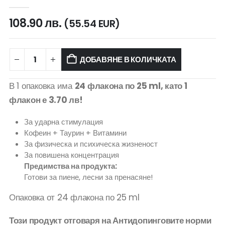
0
out of 5
108.90
лв.
(55.54 EUR)
ДОБАВЯНЕ В КОЛИЧКАТА
В 1 опаковка има
24 флакона по 25 ml, като 1
флакон е 3.70 лв!
За ударна стимулация
Кофеин + Таурин + Витамини
За физическа и психическа жизненост
За повишена концентрация
Предимства на продукта:
Готови за пиене, лесни за пренасяне!
Опаковка от 24 флакона по 25 ml
Този продукт отговаря на Антидопинговите норми