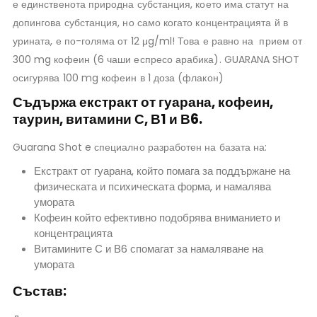
е единственота природна субстанция, което има статут на
допингова субстанция, но само когато концентрацията й в
урината, е по-голяма от 12 μg/ml! Това е равно на прием от
300 mg кофеин (6 чаши еспресо арабика). GUARANA SHOT
осигурява 100 mg кофеин в 1 доза (флакон)
Съдържа екстракт от гуарана, кофеин,
таурин, витамини С, В1 и В6.
Guarana Shot e специално разработен на базата на:
Екстракт от гуарана, който помага за поддържане на
физическата и психическата форма, и намалява
умората
Кофеин който ефективно подобрява вниманието и
концентрацията
Витамините С и В6 спомагат за намаляване на
умората
Състав
: