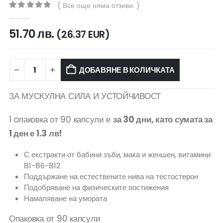
( Все още няма отзиви. )
0
out of 5
51.70
лв.
(26.37 EUR)
ДОБАВЯНЕ В КОЛИЧКАТА
ЗА МУСКУЛНА СИЛА И УСТОЙЧИВОСТ
1 oпаковка от 90 капсули е
за 30 дни, като сумата за
1 ден е 1.3 лв!
С екстракти от бабини зъби, мака и женшен, витамини
В1-В6-В12
Поддържане на естествените нива на тестостерон
Подобряване на физическите постижения
Намаляване на умората
Опаковка от 90 капсули