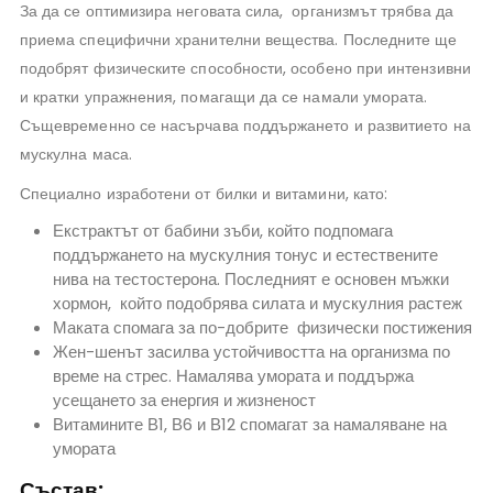
За да се оптимизира неговата сила, организмът трябва да
приема специфични хранителни вещества. Последните ще
подобрят физическите способности, особено при интензивни
и кратки упражнения, помагащи да се намали умората.
Същевременно се насърчава поддържането и развитието на
мускулна маса.
Специално изработени от билки и витамини, като:
Екстрактът от бабини зъби, който подпомага
поддържането на мускулния тонус и естествените
нива на тестостерона. Последният е основен мъжки
хормон, който подобрява силата и мускулния растеж
Маката спомага за по-добрите физически постижения
Жен-шенът засилва устойчивостта на организма по
време на стрес. Намалява умората и поддържа
усещането за енергия и жизненост
Витамините В1, В6 и В12 спомагат за намаляване на
умората
Състав: