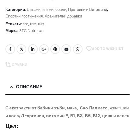
Категории:
Витамини и минерали
,
Протеини и Витамини
,
Спортни постижения
,
Хранителни добавки
Етикети:
stc
,
tribulus
Марка:
STC Nutrition
ADD TO WISHLIST
СРАВНИ
ОПИСАНИЕ
С екстракти от бабини зъби, мака, Сао Палмето, жен-шен
и кола; Л-аргинин, витамин Е, В1, В3, В6, В12, цинк и селен
Цел: