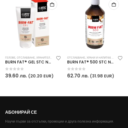
ГЕЛОВЕ
,
ХРАНИ И НАПИТКИ
,
ОТСЛАБВАНЕ
,
,
ХРАНИТЕЛНИ ДОБАВКИ
ХРАНИТЕЛНИ ДОБАВКИ
ОТСЛАБВАНЕ
,
ХРАНИ И НАПИТКИ
,
ХРАНИТЕЛН
BURN FAT® GEL STC Nutrition
BURN FAT® 500 STC Nutrition
0
out of 5
0
out of 5
39.60
лв.
62.70
лв.
(20.20 EUR)
(31.98 EUR)
АБОНИРАЙ СЕ
Научи първи за отстъпки, промоции и друга полезна информация.