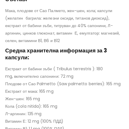
Мака, плодове от Сао Палмето, жен-шен, кола; капсули
(желатин багрила: железни оксиди, титанов диоксид),
екстракт от бабини зъби, титруван до 40% сапонини, Л-
аргинин, цинков глюконат, витамин Е, емулгатор: магнезий,
селен, витамини В1, В6 и В12
Средна хранителна информация за 3
капсули:
Екстракт от бабини зъби ( Tribulus terrestris ): 180
mg, включително сапонини: 72 mg
Плодове от Сао Palmetto (Saw palmetto berries): 165 mg
Екстракт от мака: 165 mg
Жен-шен: 165 mg
Кола (cola nitida): 165 mg
Л-аргинин: 135 mg
Витамин Е: 12 mg (100% ПДД)
Витамин В1: 1,1 mg (100% ПДД)