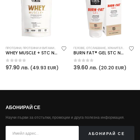
,
ГЕЛОВЕ
ПРОТЕИНИ
,
СПОРТНИ ПОСТИЖЕНИЯ
,
ПРОТЕИНИ И ВИТАМИНИ
,
ХРАНИТЕЛНИ ДОБАВКИ
,
СПОРТНИ ПОСТИЖЕНИЯ
ГЕЛОВЕ
,
ОТСЛАБВАНЕ
,
ХРАНИТЕЛНИ ДОБАВКИ
,
ХРАНИТЕЛНИ ДОБАВКИ
WHEY MUSCLE + STC Nutrition
BURN FAT® GEL STC Nutrition
0
out of 5
0
out of 5
97.90
лв.
39.60
лв.
(49.93 EUR)
(20.20 EUR)
АБОНИРАЙ СЕ
Научи първи за отстъпки, промоции и друга полезна информация.