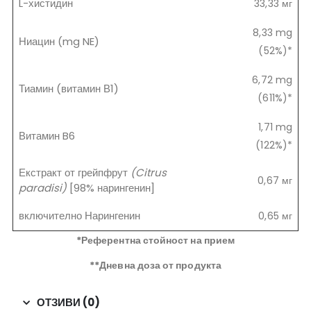
L-хистидин
33,33 мг
8,33 mg
Ниацин (mg NE)
(52%)*
6,72 mg
Тиамин (витамин В1)
(611%)*
1,71 mg
Витамин B6
(122%)*
Екстракт от грейпфрут
(Citrus
0,67 мг
paradisi)
[98% нарингенин]
включително Нарингенин
0,65 мг
*Референтна стойност на прием
**Дневна доза от продукта
ОТЗИВИ (0)