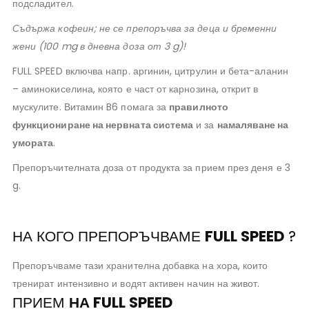
подсладител.
Съдържа кофеин; не се препоръчва за деца и бременни
жени (100 mg в дневна доза от 3 g)!
FULL SPEED включва напр. аргинин, цитрулин и бета-аланин
– аминокиселина, която е част от карнозина, открит в
мускулите. Витамин B6 помага за
правилното
функциониране на нервната система
и за
намаляване на
умората
.
Препоръчителната доза от продукта за прием през деня е 3
g.
НА КОГО ПРЕПОРЪЧВАМЕ
FULL SPEED
?
Препоръчваме тази хранителна добавка на хора, които
тренират интензивно и водят активен начин на живот.
ПРИЕМ
НА FULL SPEED