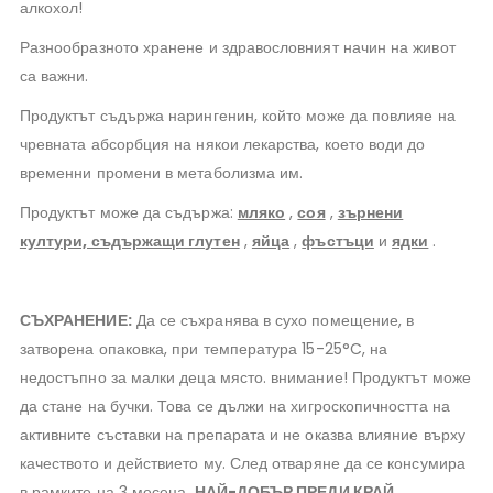
алкохол!
Разнообразното хранене и здравословният начин на живот
са важни.
Продуктът съдържа нарингенин, който може да повлияе на
чревната абсорбция на някои лекарства, което води до
временни промени в метаболизма им.
Продуктът може да съдържа:
мляко
,
соя
,
зърнени
култури, съдържащи глутен
,
яйца
,
фъстъци
и
ядки
.
СЪХРАНЕНИЕ:
Да се ​​съхранява в сухо помещение, в
затворена опаковка, при температура 15-25°C, на
недостъпно за малки деца място. внимание! Продуктът може
да стане на бучки. Това се дължи на хигроскопичността на
активните съставки на препарата и не оказва влияние върху
качеството и действието му. След отваряне да се консумира
в рамките на 3 месеца.
НАЙ-ДОБЪР ПРЕДИ КРАЙ,