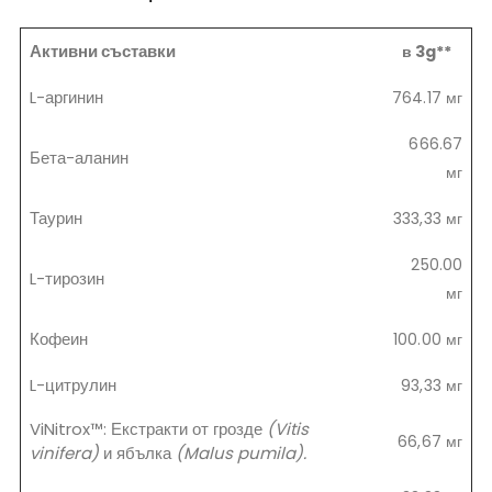
Активни съставки
в 3g**
L-аргинин
764.17 мг
666.67
Бета-аланин
мг
Таурин
333,33 мг
250.00
L-тирозин
мг
Кофеин
100.00 мг
L-цитрулин
93,33 мг
ViNitrox™: Екстракти от грозде
(Vitis
66,67 мг
vinifera)
и ябълка
(Malus pumila).