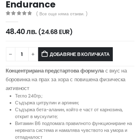
Endurance
( Все още няма отзиви. )
0
out of 5
48.40
лв.
(24.68 EUR)
ДОБАВЯНЕ В КОЛИЧКАТА
Концентрирана предстартова формула
с вкус на
боровинка на прах за хора с повишена физическа
активност
Тегло 240гр.;
Съдържа цитрулин и аргинин;
Съдържа бета-аланин, който е част от карнозина,
открит в мускулите;
Витамин В6 подпомага правилното функциониране на
нервната система и намалява чувството на умора и
отпадналост