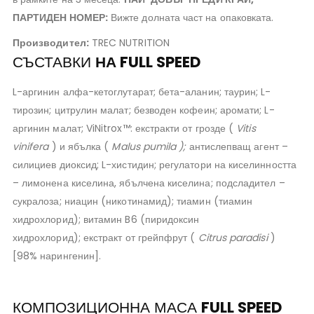
ПАРТИДЕН НОМЕР:
Вижте долната част на опаковката.
Производител:
TREC NUTRITION
СЪСТАВКИ
НА FULL SPEED
L-аргинин алфа-кетоглутарат; бета-аланин; таурин; L-
тирозин; цитрулин малат; безводен кофеин; аромати; L-
аргинин малат; ViNitrox™: екстракти от грозде (
Vitis
vinifera
) и ябълка (
Malus pumila );
антислепващ агент –
силициев диоксид; L-хистидин; регулатори на киселинността
– лимонена киселина, ябълчена киселина; подсладител –
сукралоза; ниацин (никотинамид); тиамин (тиамин
хидрохлорид); витамин B6 (пиридоксин
хидрохлорид); екстракт от грейпфрут (
Citrus paradisi
)
[98% нарингенин].
КОМПОЗИЦИОННА МАСА
FULL SPEED