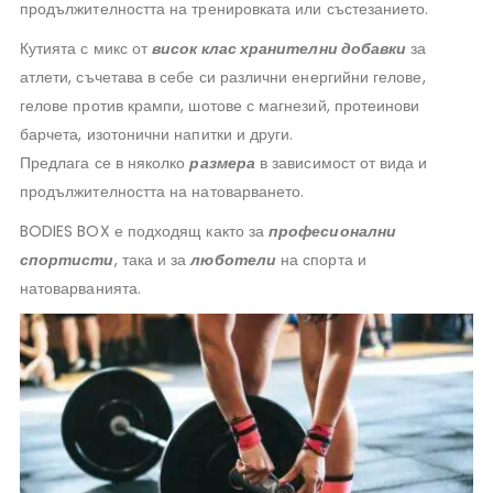
продължителността на тренировката или състезанието.
Кутията с микс от
висок клас хранителни добавки
за
атлети, съчетава в себе си различни енергийни гелове,
гелове против крампи, шотове с магнезий, протеинови
барчета, изотонични напитки и други.
Предлага се в няколко
размера
в зависимост от вида и
продължителността на натоварването.
BODIES BOX е подходящ както за
професионални
спортисти
, така и за
люботели
на спорта и
натоварванията.