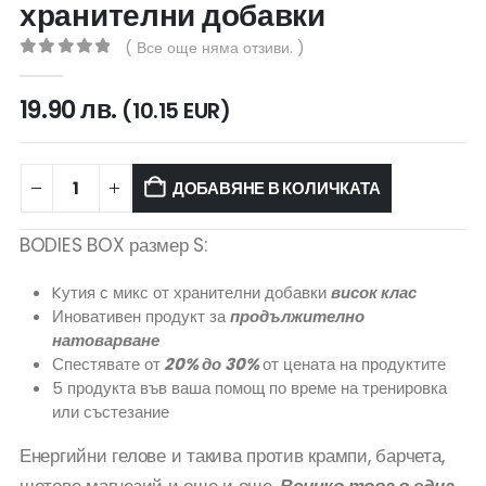
хранителни добавки
( Все още няма отзиви. )
0
out of 5
19.90
лв.
(10.15 EUR)
ДОБАВЯНЕ В КОЛИЧКАТА
BODIES BOX размер S:
Kутия с микс от хранителни добавки
висок клас
Иновативен продукт за
продължително
натоварване
Спестявате от
20% до 30%
от цената на продуктите
5 продукта във ваша помощ по време на тренировка
или състезание
Енергийни гелове и такива против крампи, барчета,
шотове магнезий и още и още.
Всичко това в една