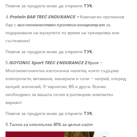
Повече за продукта може да откриете
ТУК.
4.
Protein BAR TREC ENDURANCE –
Компактен протеинов
бар с
висококачествен протеин концентрат
за
подхранване на мускулите по време на тренировка или
състезание!
Повече за продукта може да откриете
ТУК.
5.
ISOTONIC Sport TREC ENDURANCE 2 броя
–
Многокомпонентна изотонична напитка, която съдържа
електролити, витамини, минерали и соли – натрий, хлорид,
калций, магнезий, Л-карнитин, B6 и други. Всичко
необходимо за вашата сесия в разтворим компактен
вариант.
Повече за продукта може да откриете
ТУК.
6.
Талон за отстъпка 10% за целия сайт