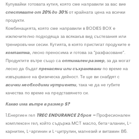
Купувайки готовата кутия, която сме направили за вас вие
спестявате от 20% до 30%
от крайната цена на всички
продукти.
Комбинацията, която сме направили в BODIES BOX е
изключително подходяща за всякакъв вид състезания или
тренировъчни сесии. Кутията, в която пристигат продуките е
компактна
, лесно преносима и готова за “разфасоване”.
Продуктите вътре също са
оптимален размер
, за да могат
лесно да бъдат
пренасяни или съхранявани
по време на
извършване на физическа дейност. Те ще ви снабдят с
всички необходими нутриенти
, така че да не губите
качества по време на представянето си.
Какво има вътре в размер S?
1.Енергиен гел
TREC ENDURANCE 2 броя –
Професионален
комплексен гел, който съдържа MCT масло, бета-аланин, L-
карнитин, L-аргинин и L-цитрулин, магнезий и витамин В6.