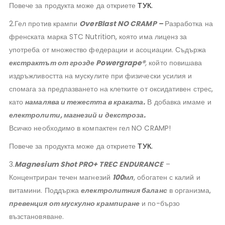
Повече за продукта може да откриете
ТУК.
2.Гел против крампи
OverBlast NO CRAMP –
Разработка на
френската марка STC Nutrition, която има лиценз за
употреба от множество федерации и асоциации. Съдържа
екстрактът от грозде Powergrape®
,
който повишава
издръжливостта на мускулите при физически усилия и
спомага за предпазването на клетките от оксидативен стрес,
като
намалява и тежестта в краката.
В добавка имаме и
електролити, магнезий и декстроза.
Всичко необходимо в компактен гел NO CRAMP!
Повече за продукта може да откриете
ТУК.
3.
Magnesium Shot PRO+ TREC ENDURANCE
–
Концентриран течен магнезий
100мл
, обогатен с калий и
витамини. Поддържа
електролитния баланс
в организма,
превенция от мускулно крампиране
и по-бързо
възстановяване.