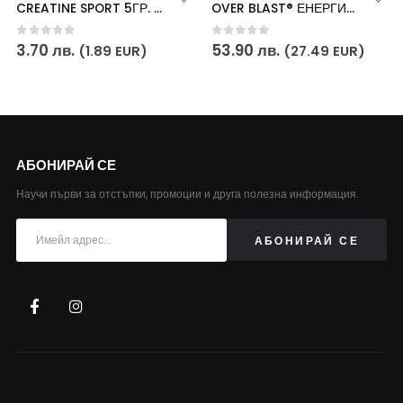
CREATINE SPORT 5ГР. доза Trec Endurance
OVER BLAST® ЕНЕРГИЕН ГЕЛ ЗА КЪСИ РАЗСТОЯНИЯ STC Nutrition
0
out of 5
0
out of 5
3.70
лв.
53.90
лв.
(1.89 EUR)
(27.49 EUR)
АБОНИРАЙ СЕ
Научи първи за отстъпки, промоции и друга полезна информация.