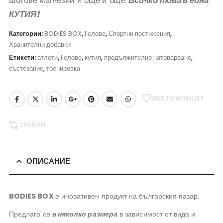
КУТИЯ!
Категории:
BODIES BOX
,
Гелове
,
Спортни постижения
,
Хранителни добавки
Етикети:
атлети
,
Гелове
,
кутия
,
продължително натоварване
,
състезание
,
тренировка
ADD TO WISHLIST
СРАВНИ
ОПИСАНИЕ
BODIES BOX
е иновативен продукт на българския пазар.
Предлага се
в няколко размера
в зависимост от вида и