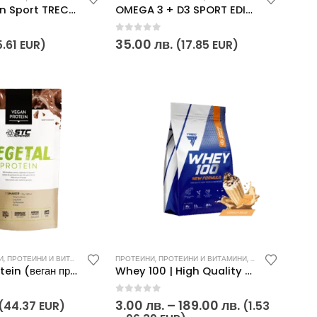
Multivitamin Sport TREC Endurance | Effervescent
OMEGA 3 + D3 SPORT EDITION 120 КАПС. Trec Endurance
0
out of 5
35.00
лв.
5.61 EUR)
(17.85 EUR)
This
ТИЖЕНИЯ
И
,
ПРОТЕИНИ И ВИТАМИНИ
,
ХРАНИТЕЛНИ ДОБАВКИ
,
ХРАНИТЕЛНИ ДОБАВКИ
ПРОТЕИНИ
,
ПРОТЕИНИ И ВИТАМИНИ
,
ХРАНИТЕЛНИ ДОБ
product
Vegetal Protein (веган протеин) 750гр STC Nutrition
Whey 100 | High Quality Whey Protein TREC Nutrition
has
multiple
0
out of 5
Price
3.00
лв.
–
189.00
лв.
(44.37 EUR)
(1.53
variants.