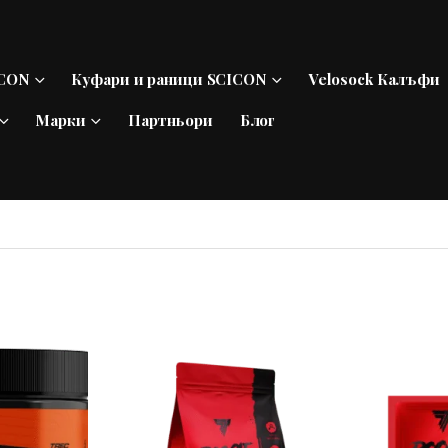
ICON
Куфари и раници SCICON
Velosock Калъфи
Марки
Партньори
Блог