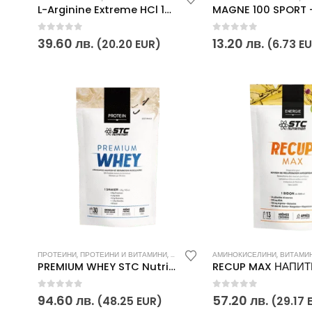
L-Arginine Extreme HCl 1220mg 90 капс.
0
out of 5
0
out of 5
39.60
лв.
13.20
лв.
(20.20 EUR)
(6.73 E
ПРОТЕИНИ
,
ПРОТЕИНИ И ВИТАМИНИ
,
СПОРТНИ ПОСТИЖЕНИЯ
АМИНОКИСЕЛИНИ
,
ХРАНИТЕЛНИ 
,
ВИТАМИНИ 
PREMIUM WHEY STC Nutrition
0
out of 5
0
out of 5
94.60
лв.
57.20
лв.
(48.25 EUR)
(29.17 