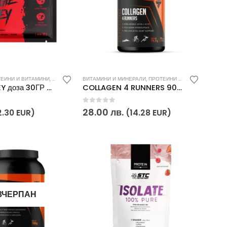
ЕИНИ И ВИТАМИНИ
,
ХРАНИТЕЛНИ ДОБАВКИ
ВИТАМИНИ И МИНЕРАЛИ
,
ПРОТЕИНИ И ВИТАМИНИ
,
СПО
BOOGIEWHEY доза 30ГР Trec Nutrition
COLLAGEN 4 RUNNERS 90 КАПСУЛИ Trec Endurance
0
out of 5
28.00
лв.
2.30 EUR)
(14.28 EUR)
ЗЧЕРПАН