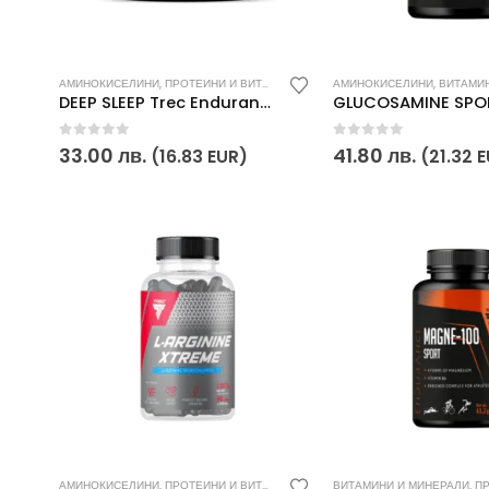
АМИНОКИСЕЛИНИ
,
ПРОТЕИНИ И ВИТАМИНИ
,
СПОРТНИ ПОСТИЖЕНИЯ
АМИНОКИСЕЛИНИ
,
ВИТАМИНИ 
,
ХРАНИ
DEEP SLEEP Trec Endurance 240 ГР
0
out of 5
0
out of 5
33.00
лв.
41.80
лв.
(16.83 EUR)
(21.32 
АМИНОКИСЕЛИНИ
,
ПРОТЕИНИ И ВИТАМИНИ
,
СПОРТНИ ПОСТИЖЕНИЯ
ВИТАМИНИ И МИНЕРАЛИ
,
ХРАНИ
,
ПРОТ