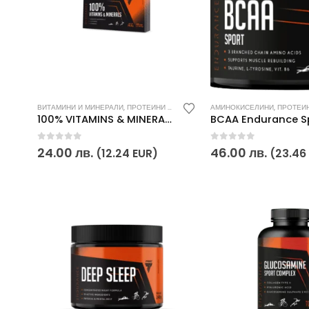
ВИТАМИНИ И МИНЕРАЛИ
,
ПРОТЕИНИ И ВИТАМИНИ
АМИНОКИСЕЛИНИ
,
СПОРТНИ ПОСТИЖЕНИЯ
,
ПРОТЕИНИ 
,
100% VITAMINS & MINERALS 60 КАПСУЛИ Trec Endurance
0
out of 5
0
out of 5
24.00
лв.
46.00
лв.
(12.24 EUR)
(23.46