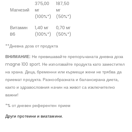
375,00
187,50
Магнезий
мг
мг
(100%*)
(50%*)
Витамин
1,40 мг
0,70 мг
B6
(100%*)
(50%*)
**Дневна доза от продукта
ВНИМАНИЕ:
Не превишавайте препоръчаната дневна доза
magne 100 sport. Не използвайте продукта като заместител
на храна. Деца, бременни или кърмещи жени не трябва да
приемат продукта. Разнообразната и балансирана диета,
както и здравословния начин на живот са изключително
важни!
*% от дневен референтен прием
Други протеини и виатамини.