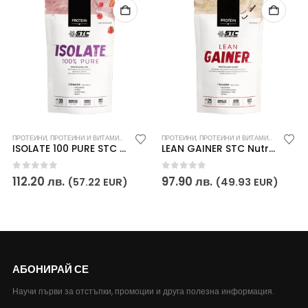
НИ И ВИТАМИНИ
ПРОТЕИНИ
,
,
ПРОТЕИНИ И ВИТАМИНИ
СПОРТНИ ПОСТИЖЕНИЯ
,
,
СПОРТНИ ПОСТИЖЕНИЯ
ХРАНИТЕЛНИ ДОБАВКИ
ПРОТЕИНИ
,
ПРОТЕИНИ И ВИТАМИНИ
,
ХРАНИТЕЛНИ ДОБАВКИ
,
СПОРТН
ISOLATE 100 PURE STC Nutrition
LEAN GAINER STC Nutrition
0
out of 5
0
out of 5
112.20
лв.
97.90
лв.
(57.22 EUR)
(49.93 EUR)
АБОНИРАЙ СЕ
Научи първи за отстъпки, промоции и друга полезна информация.