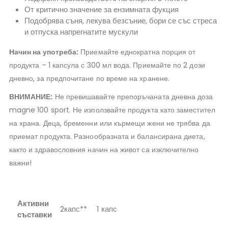
От критично значение за ензимната фукция
Подобрява съня, лекува безсъние, бори се със стреса
и отпуска напрегнатите мускули
Начин на употреба:
Приемайте еднократна порция от
продукта – 1 капсула с 300 мл вода. Приемайте по 2 дози
дневно, за предпочитане по време на хранене.
ВНИМАНИЕ:
Не превишавайте препоръчаната дневна доза
magne 100 sport. Не използвайте продукта като заместител
на храна. Деца, бременни или кърмещи жени не трябва да
приемат продукта. Разнообразната и балансирана диета,
както и здравословния начин на живот са изключително
важни!
Активни
2капс**
1 капс
съставки