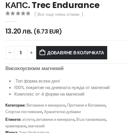
КАПС. Trec Endurance
( Все още няма отзиви. )
0
out of 5
13.20
лв.
(6.73 EUR)
ДОБАВЯНЕ В КОЛИЧКАТА
Високоусвоим магнезий
Топ форма всеки ден!
100% покритие на дневната нужда от магнезий
Комплекс от 4 форми на магнезий
Категории:
Витамини и минерали
,
Протеини и Витамини
,
Спортни постижения
,
Хранителни добавки
Етикети:
атлети
,
витамини и минерали
,
Възстановяване
,
крампиране
,
магнезий
Марка:
Trec Endurance