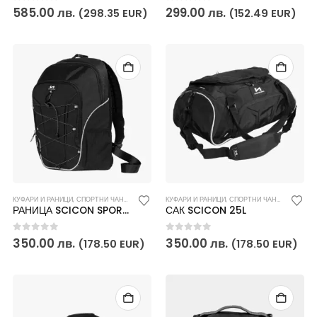
0
out of 5
0
out of 5
585.00
лв.
299.00
лв.
(298.35 EUR)
(152.49 EUR)
КУФАРИ И РАНИЦИ
,
СПОРТНИ ЧАНТИ И РАНИЦИ
КУФАРИ И РАНИЦИ
,
СПОРТНИ ЧАНТИ И РАНИЦИ
РАНИЦА SCICON SPORT 25L
САК SCICON 25L
0
out of 5
0
out of 5
350.00
лв.
350.00
лв.
(178.50 EUR)
(178.50 EUR)