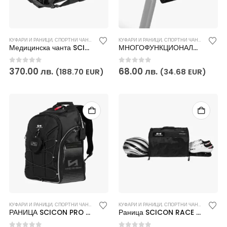
КУФАРИ И РАНИЦИ
,
СПОРТНИ ЧАНТИ И РАНИЦИ
КУФАРИ И РАНИЦИ
,
СПОРТНИ ЧАНТИ И РАНИЦИ
Медицинска чанта SCICON
МНОГОФУНКЦИОНАЛНА ЧАНТА ЗА ВЕЛОСИПЕД SCICON
0
out of 5
0
out of 5
370.00
лв.
68.00
лв.
(188.70 EUR)
(34.68 EUR)
КУФАРИ И РАНИЦИ
,
СПОРТНИ ЧАНТИ И РАНИЦИ
КУФАРИ И РАНИЦИ
,
СПОРТНИ ЧАНТИ И РАНИЦИ
РАНИЦА SCICON PRO 35L
Раница SCICON RACE DAY RAIN BAG