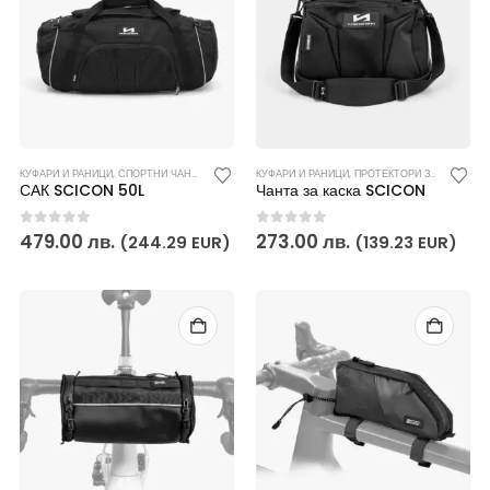
КУФАРИ И РАНИЦИ
,
СПОРТНИ ЧАНТИ И РАНИЦИ
КУФАРИ И РАНИЦИ
,
ПРОТЕКТОРИ ЗА ВЕЛОСИПЕД SCICON
САК SCICON 50L
Чанта за каска SCICON
0
out of 5
0
out of 5
479.00
лв.
273.00
лв.
(244.29 EUR)
(139.23 EUR)