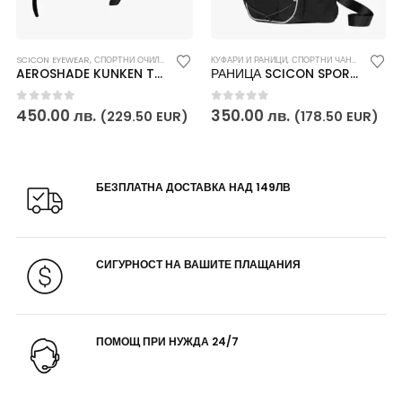
КУФАРИ И РАНИЦИ
SCICON EYEWEAR
,
СПОРТНИ ОЧИЛА
КУФАРИ И РАНИЦИ
,
СПОРТНИ ЧАНТИ И РАНИЦИ
AEROSHADE KUNKEN TP WORLD CHAMPION спортни очила
РАНИЦА SCICON SPORT 25L
0
out of 5
0
out of 5
450.00
лв.
350.00
лв.
(229.50 EUR)
(178.50 EUR)
БЕЗПЛАТНА ДОСТАВКА НАД 149ЛВ
СИГУРНОСТ НА ВАШИТЕ ПЛАЩАНИЯ
ПОМОЩ ПРИ НУЖДА 24/7