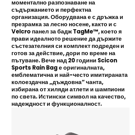
моментално разпознаване на
съдържанието и перфектна
организация. Оборудвана е с дръжка и
презрамка за лесно носене, както и с
Velcro
панел за бадж
TagMe™
, което я
прави идеалното решение да държите
състезателния си комплект подреден и
готов за действие, дори по време на
пътуване. Вече над
20 години
Scicon
Sports Rain Bag
е оригиналната,
емблематична и най-често имитираната
колоездачна „дъждовна“ чанта,
избирана от хиляди атлети и шампиони
по света. Истински символ на
качество,
надеждност и функционалност
.
Видео