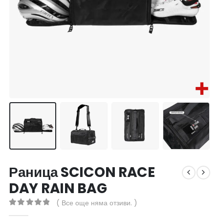
Раница SCICON RACE
DAY RAIN BAG
( Все още няма отзиви. )
0
out of 5