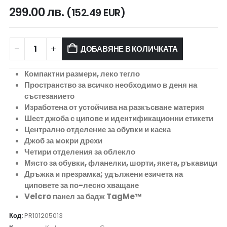
299.00
лв.
(152.49 EUR)
ДОБАВЯНЕ В КОЛИЧКАТА
Компактни размери, леко тегло
Пространство за всичко необходимо в деня на
състезанието
Изработена от устойчива на разкъсване материя
Шест джоба с ципове и идентификационни етикети
Централно отделение за обувки и каска
Джоб за мокри дрехи
Четири отделения за облекло
Място за обувки, фланелки, шорти, якета, ръкавици
Дръжка и презрамка; удължени езичета на
циповете за по-лесно хващане
Velcro панел за бадж TagMe™
Код:
PR101205013