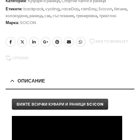
Категории:
Куфари и раници
,
Спортни чанти и раници
Етикети:
backpack
,
cycling
,
raceDay
,
rainDay
,
Scicon
,
бягане
,
колоездене
,
раница
,
сак
,
състезание
,
тренировка
,
триатлон
Марка:
SCICON
ADD TO WISHLIST
СРАВНИ
ОПИСАНИЕ
ВИЖТЕ ВСИЧКИ КУФАРИ И РАНИЦИ SCICON