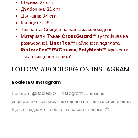
Ширина: 22 cm
Дълбочина: 22 cm
Дължина: 34 cm
Капацитет: 16 L
Тип чанта: Специална чанта за колоездене
Материали:
Тъкан CrossGuard™
(устойчива на
разкъсване),
LinerTex™
найлонова подплата,
RinforzTex™ PVC тъкан, PolyMesh™
мрежеста
тъкан тип „пчелна пита“
FOLLOW #BODIESBG ON INSTAGRAM
BodiesBG Instagram
Посетете @BodiesBG в Instagram за повече
информация, снимки, споледялне на впечатления и опит.
Ще се раздваме на обратна връзка от всеки! 🙂