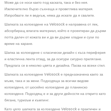
Може да се носи както под каската, така и без нея.
Изключително бързо съхнеща и проветлива материя.
Изпробвате ли я веднъж, няма да искате да я свалите.
Шапката за колоездене на Velosock е направена от лек,
абсорбиращ влагата материал, който е проектиран да държи
потта далеч от кожата ви и да ви държи хладни и сухи по
време на каране.
Шапка за колоездене с класически дизайн с къса периферия
и еластична лента отзад, за да осигури сигурно прилягане.
Предлага се в няколко цвята и дизайна. Пасва на всеки стил.
Шапката за колоездене Velosock е предназначена както за
мъже, така и за жени. Подходяща за всички видове
колоездене, от шосейно колоездене до планинско
колоездене. Подходящ е и за други дейности на открито като
бягане, туризъм и къмпинг.
Като цяло шапката за колоездене Velosock е практичен и