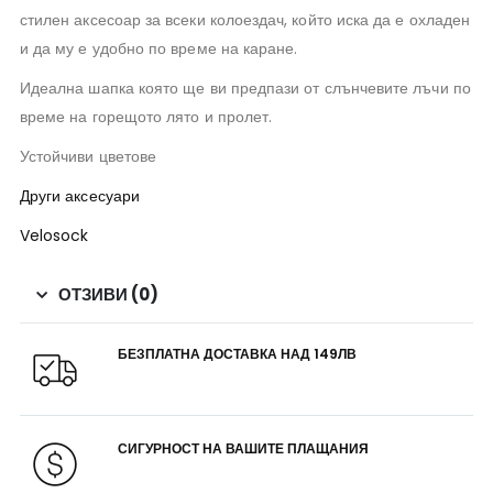
стилен аксесоар за всеки колоездач, който иска да е охладен
и да му е удобно по време на каране.
Идеална шапка която ще ви предпази от слънчевите лъчи по
време на горещото лято и пролет.
Устойчиви цветове
Други аксесуари
Velosock
ОТЗИВИ (0)
БЕЗПЛАТНА ДОСТАВКА НАД 149ЛВ
СИГУРНОСТ НА ВАШИТЕ ПЛАЩАНИЯ