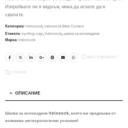
Изпробвате ли я веднъж, няма да искате да я
свалите.
Категории:
Velosock
,
Velosock Bike Covers
Етикети:
cycling cap
,
Velosock
,
шапка за колоездене
Марка:
Velosock
ADD TO WISHLIST
СРАВНИ
ОПИСАНИЕ
Шапка за колоездене Velosock, която ви предпазва от
всякакви метеорологични условия!