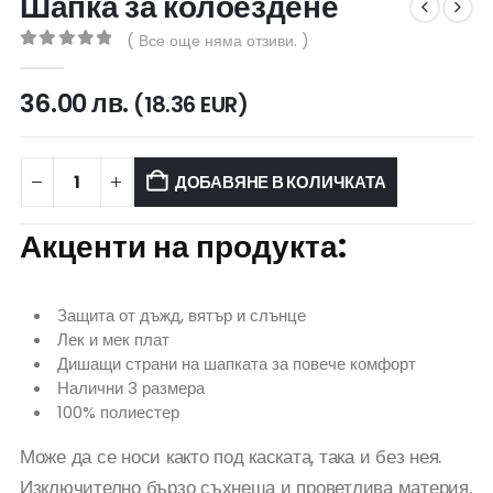
Шапка за колоездене
( Все още няма отзиви. )
0
out of 5
36.00
лв.
(18.36 EUR)
ДОБАВЯНЕ В КОЛИЧКАТА
Акценти на продукта:
Защита от дъжд, вятър и слънце
Лек и мек плат
Дишащи страни на шапката за повече комфорт
Налични 3 размера
100% полиестер
Може да се носи както под каската, така и без нея.
Изключително бързо съхнеща и проветлива материя.