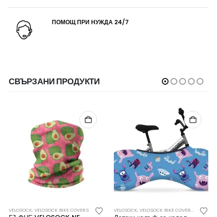
ПОМОЩ ПРИ НУЖДА 24/7
СВЪРЗАНИ ПРОДУКТИ
ЕКТОРИ ЗА ВЕЛОСИПЕД VELOSOCK
VELOSOCK
,
VELOSOCK BIKE COVERS
VELOSOCK
,
VELOSOCK BIKE COVERS
,
ПРОТЕКТ