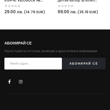
БЪФЧЕ VELOSOCK NECK GAITER AVOCADO
Детски калъф за колело VELOSOCK – LITTLEMONSTER
0
out of 5
0
out of 5
29.00
лв.
69.00
лв.
(14.79 EUR)
(35.19 EUR)
АБОНИРАЙ СЕ
Научи първи за отстъпки, промоции и друга полезна информация.