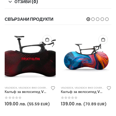
ОТЗИВИ (0)
СВЪРЗАНИ ПРОДУКТИ
Д SCICON
ЕКТОРИ ЗА ВЕЛОСИПЕД VELOSOCK
VELOSOCK
,
VELOSOCK BIKE COVERS
,
ПРОТЕКТОРИ ЗА ВЕЛОСИПЕД VELOSOCK
VELOSOCK
,
VELOSOCK BIKE COVERS
,
ПРОТЕКТ
Калъф за велосипед VELOSOCK -TRIATHLON SERIES NEON RED
Калъф за велосипед VELOSOCK – SPECTRUM
0
out of 5
0
out of 5
109.00
лв.
139.00
лв.
(55.59 EUR)
(70.89 EUR)