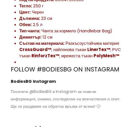
Тегло:
250 г
Цвят:
Черен
Дължина:
23 см
Обем:
2.5 л
Тип чанта:
Чанта за кормило (Handlebar Bag)
Диаметър:
12 см
Състав на материала:
Разкъсоустойчива материя
CrossGuard™
, найлонова тъкан
LinerTex™
, PVC
тъкан
RinforzTex™
, мрежеста тъкан
PolyMesh™
FOLLOW #BODIESBG ON INSTAGRAM
BodiesBG Instagram
Посетете @BodiesBG в Instagram за повече
информация, снимки, споледялне на впечатления и опит.
Ще се раздваме на обратна връзка от всеки! 🙂