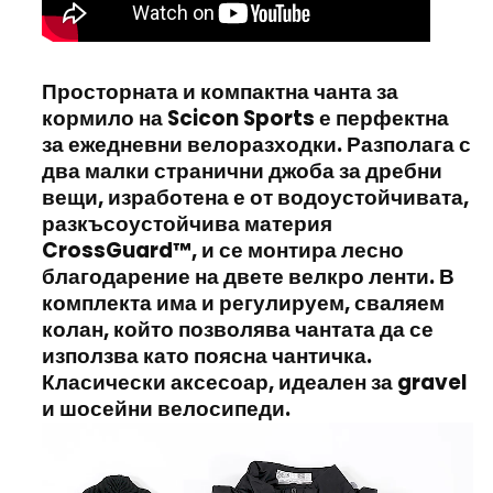
Просторната и компактна чанта за
кормило на
Scicon Sports
е перфектна
за ежедневни велоразходки. Разполага с
два малки странични джоба за дребни
вещи, изработена е от водоустойчивата,
разкъсоустойчива материя
CrossGuard™
, и се монтира лесно
благодарение на двете велкро ленти. В
комплекта има и регулируем, сваляем
колан, който позволява чантата да се
използва като поясна чантичка.
Класически аксесоар, идеален за
gravel
и шосейни велосипеди.
Видео