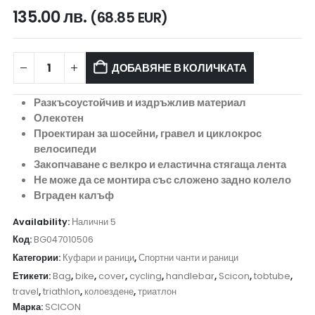
135.00
лв.
(68.85 EUR)
ДОБАВЯНЕ В КОЛИЧКАТА
Разкъсоустойчив и издръжлив материал
Олекотен
Проектиран за шосейни, гравел и циклокрос
велосипеди
Закопчаване с велкро и еластична стягаща лента
Не може да се монтира със сложено задно колело
Вграден калъф
Availability:
Налични 5
Код:
BG047010506
Категории:
Куфари и раници
,
Спортни чанти и раници
Етикети:
Bag
,
bike
,
cover
,
cycling
,
handlebar
,
Scicon
,
tobtube
,
travel
,
triathlon
,
колоездене
,
триатлон
Марка:
SCICON