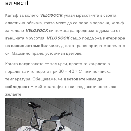
ви чист!
Kалъф за колело
VELOSOCK
улавя мръсотията в своята
еластична обвивка, която може да се пере в пералня, калъф
за колело
VELOSOCK
ви помага да предпазите дома си от
външната мръсотия.
VELOSOCK
също поддържа
интериора
на вашия автомобил чист
, докато транспортирате колелото
си. Машинно пране, устойчиви цветове.
Когато покривалото се замърси, просто го хвърлете в
пералнята и го перете при 30 – 40 ° C или по-ниска
температура. Обещаваме, че
цветовете няма да
избледнеят
– мийте калъфчето си след всеки полет, ако
желаете!