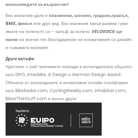
велосипедите за възрастни!
Без значение дали е
планински, шосеен, градски,гравъл,
BMX, фикси
или друг вид. Без значение какъв размер гуми
имате на колелото си – калъф за колело
VELOSOCK
ще
пасне
на всички тях благодарение на иновативния си дизайн
и гъвкавата материя.
Други калъфи
Удостоен с най-значимите награди в колоездачната общност
като ISPO, Interbike, A`Design и German Design Award.
Обичани от колоездачите и иновативни онлайн платформи
като BikeRadar.com, CyclingWeekly.com, Inhabitat.com,
BlessThisStuff.com и много други