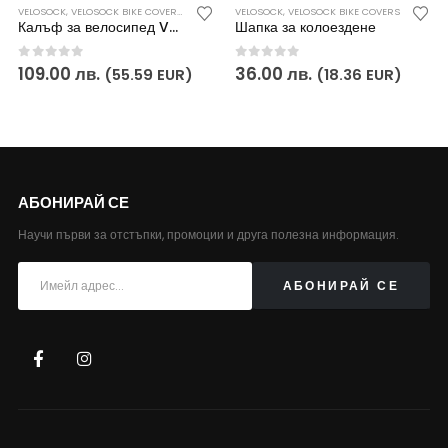
ЕКТОРИ ЗА ВЕЛОСИПЕД VELOSOCK
VELOSOCK
,
VELOSOCK BIKE COVERS
,
ПРОТЕКТОРИ ЗА ВЕЛОСИПЕД VELOSOCK
VELOSOCK
,
VELOSOCK BIKE COVERS
Калъф за велосипед VELOSOCK – SKULL
Шапка за колоездене
0
out of 5
0
out of 5
109.00
лв.
36.00
лв.
(55.59 EUR)
(18.36 EUR)
АБОНИРАЙ СЕ
Научи първи за отстъпки, промоции и друга полезна информация.