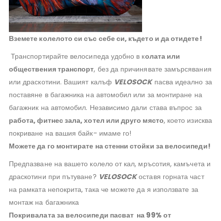
Вземете колелото си със себе си, където и да отидете!
Транспортирайте велосипеда удобно в к
олата или
обществения транспорт
, без да причинявате замърсявания
или драскотини. Вашият калъф
VELOSOCK
пасва идеално за
поставяне в багажника на автомобил или за монтиране на
багажник на автомобил. Независимо дали става въпрос за
работа, фитнес зала, хотел или друго място
, което изисква
покриване на вашия байк- имаме го!
Можете да го монтирате на стенни стойки за велосипеди!
Предпазване на вашето колело от кал, мръсотия, камъчета и
драскотини при пътуване?
VELOSOCK
оставя горната част
на рамката непокрита, така че можете да я използвате за
монтаж на багажника
Покривалата за велосипеди пасват на 99% от