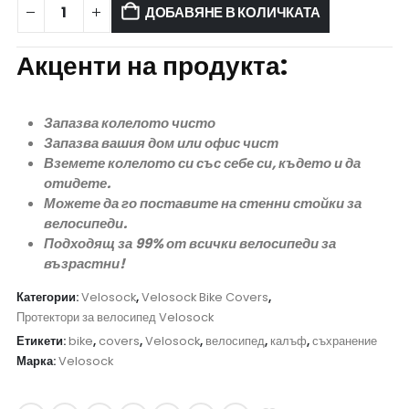
ДОБАВЯНЕ В КОЛИЧКАТА
Акценти на продукта:
Запазва колелото чисто
Запазва вашия дом или офис чист
Вземете колелото си със себе си, където и да
отидете.
Можете да го поставите на стенни стойки за
велосипеди.
Подходящ за 99% от всички велосипеди за
възрастни!
Категории:
Velosock
,
Velosock Bike Covers
,
Протектори за велосипед Velosock
Етикети:
bike
,
covers
,
Velosock
,
велосипед
,
калъф
,
съхранение
Марка:
Velosock