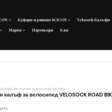
ICON
Куфари и раници SCICON
Velosock Калъфи
Марки
Партньори
Блог
KE COVERS
,
ПРОТЕКТОРИ ЗА ВЕЛОСИПЕД VELOSOCK
н калъф за велосипед VELOSOCK ROAD BIK
укта: