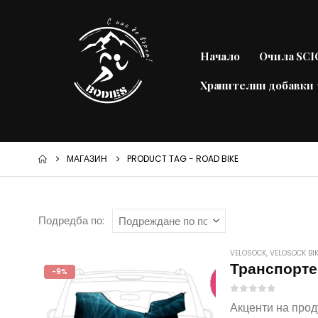
Начало
Очила SC
Хранителни добавки
МАГАЗИН
PRODUCT TAG -
ROAD BIKE
Подредба по:
VELOSOCK
,
VELOSOCK BI
Транспорте
-9%
0
out of 5
Акценти на прод