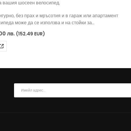
а вашия шосеен велосипед.
гурно, без прах и мръсотия и в гараж или апартамент
ипеда може да се използва и на стойки за…
inal
Текущата
.00
лв.
(152.49 EUR)
e
цена
е:
00 лв..
299.00 лв..