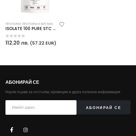
ПРОТЕИНИ
,
ПРОТЕИНИ И ВИТАМИНИ
,
СПОРТНИ ПОСТИЖЕНИЯ
,
ХРАНИТЕЛНИ ДОБАВКИ
ISOLATE 100 PURE STC Nutrition
0
out of 5
112.20
лв.
(57.22 EUR)
АБОНИРАЙ СЕ
Научи първи за отстъпки, промоции и друга полезна информация.