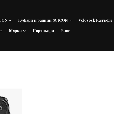
ICON
Куфари и раници SCICON
Velosock Калъфи
Марки
Партньори
Блог