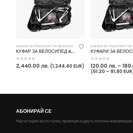
This
КУФАРИ ЗА ТРАНСПОРТ НА ВЕЛОСИПЕДИ
,
КУФАРИ И РАНИЦИ
product
КУФАР ЗА ВЕЛОСИПЕД AEROTECH EVOLUTION X TSA
has
multiple
0
out of 5
0
out of 5
2,440.00
лв.
120.00
лв.
–
180
(1,244.40 EUR)
variants.
(61.20 – 91.80 EUR
The
options
may
be
chosen
АБОНИРАЙ СЕ
on
the
Научи първи за отстъпки, промоции и друга полезна информация.
product