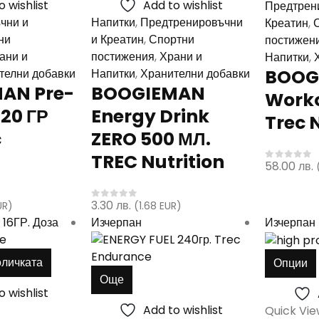
o wishlist
Add to wishlist
Предтрен
чни и
Напитки
,
Предтренировъчни
Креатин
,
ни
и Креатин
,
Спортни
постижен
ани и
постижения
,
Храни и
Напитки
,
BOOG
телни добавки
Напитки
,
Хранителни добавки
AN Pre-
BOOGIEMAN
Worko
20 ГР
Energy Drink
Trec 
c
ZERO 500 МЛ.
TREC Nutrition
58.00
лв.
0
out of 
3.30
лв.
UR)
(1.68 EUR)
0
out of 5
Изчерпан
Изчерпан
оличката
Опции
Още
o wishlist
Add to wishlist
Quick Vi