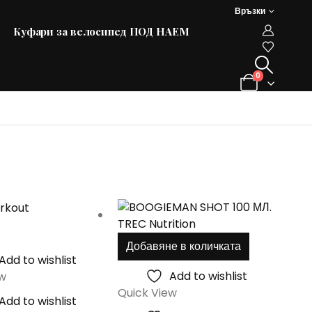
Връзки
Куфари за велосипед ПОД НАЕМ
0
This
product
Добавяне в количката
has
Add to wishlist
multiple
Add to wishlist
ew
variants.
Quick View
Add to wishlist
The