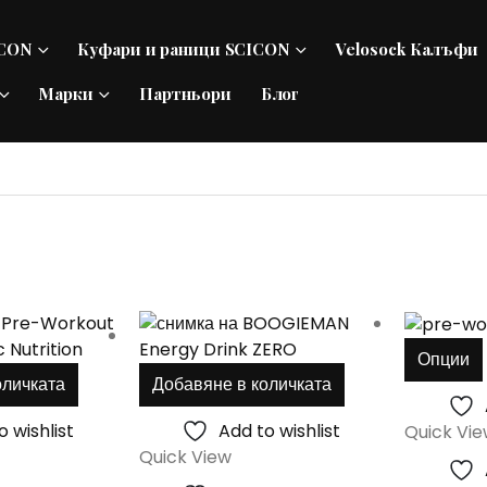
ICON
Куфари и раници SCICON
Velosock Калъфи
Марки
Партньори
Блог
Опции
оличката
Добавяне в количката
o wishlist
Add to wishlist
Quick Vi
Quick View