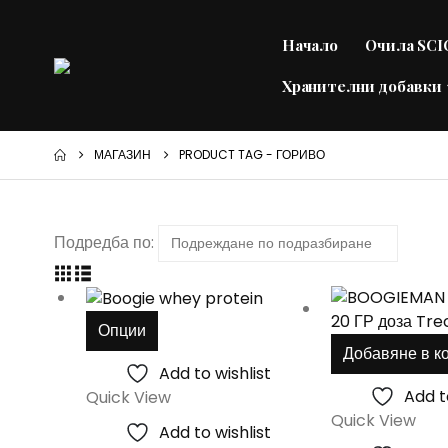
Начало
Очила SC
Хранителни добавки
МАГАЗИН
PRODUCT TAG -
ГОРИВО
Подредба по:
This
Опции
product
Добавяне в к
has
Add to wishlist
multiple
Add t
Quick View
variants.
Quick View
Add to wishlist
The