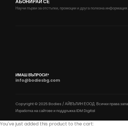
АБОНИРАЙ СЕ
Научи първи за отстъпки, промоции и друга полезна информация.
ИМАШ ВЪПРОСИ?
info@bodiesbg.com
Copyright © 2025 Bodies / АЙВЪЛИН ЕООД. Всички права запа
Изработка на сайтове и поддръжка
IDM Digital
You've just added this product to the cart: