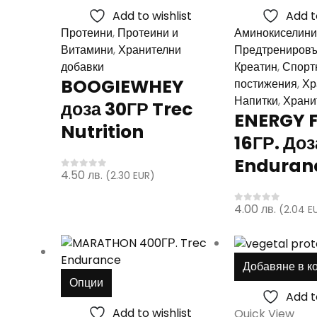
variants.
Add to wishlist
Add t
The
Протеини
,
Протеини и
Аминокиселини
options
Витамини
,
Хранителни
Предтренировъ
may
добавки
Креатин
,
Спорт
be
BOOGIEWHEY
постижения
,
Хр
chosen
Напитки
,
Храни
доза 30ГР Trec
on
ENERGY 
the
Nutrition
16ГР. Доз
product
page
Enduran
4.50
лв.
(2.30 EUR)
0
out of 5
4.00
лв.
(2.04 E
0
out of 5
Добавяне в к
This
Опции
product
Add t
has
Add to wishlist
Quick View