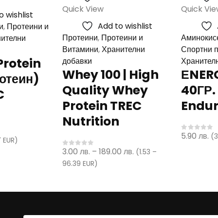
multiple
Quick View
Quick Vi
o wishlist
variants.
Add to wishlist
и
,
Протеини и
The
Протеини
,
Протеини и
Аминокис
ителни
options
Витамини
,
Хранителни
Спортни 
may
Protein
добавки
Хранител
be
Whey 100 | High
ЕNER
ротеин)
chosen
Quality Whey
40ГР.
on
C
the
Protein TREC
Endu
product
Nutrition
page
5.90
лв.
(3
0
out of 
 EUR)
Price
3.00
лв.
–
189.00
лв.
(1.53 –
0
out of 5
range:
96.39 EUR)
3.00 лв.
through
189.00 лв.