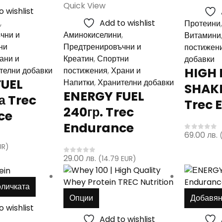
Quick View
o wishlist
,
Add to wishlist
Протеини
чни и
Аминокиселини
,
Витамини
ни
Предтренировъчни и
постижен
ани и
Креатин
,
Спортни
добавки
HIGH 
телни добавки
постижения
,
Храни и
FUEL
Напитки
,
Хранителни добавки
SHAKE
ENERGY FUEL
а Trec
Trec 
240гр. Trec
ce
Endurance
69.00
лв.
0
out of 
UR)
29.00
лв.
(14.79 EUR)
0
out of 5
оличката
This
Опции
Добавян
product
o wishlist
has
Add to wishlist