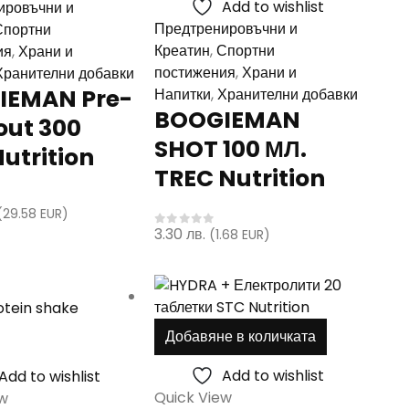
Add to wishlist
ировъчни и
options
Предтренировъчни и
Спортни
may
Креатин
,
Спортни
ия
,
Храни и
be
постижения
,
Храни и
Хранителни добавки
chosen
IEMAN Pre-
Напитки
,
Хранителни добавки
on
BOOGIEMAN
ut 300
the
SHOT 100 МЛ.
product
Nutrition
page
TREC Nutrition
(29.58 EUR)
5
3.30
лв.
(1.68 EUR)
0
out of 5
This
Добавяне в количката
product
has
Add to wishlist
Add to wishlist
multiple
Quick View
ew