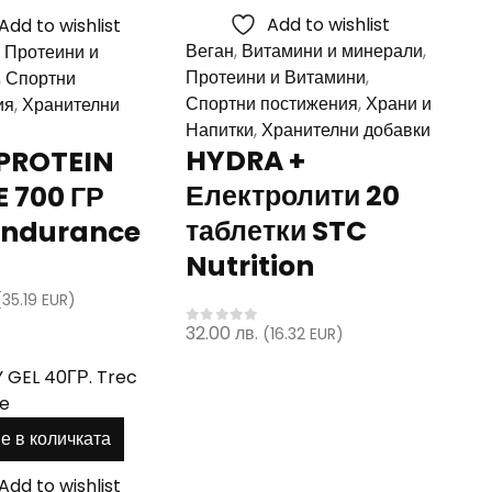
variants.
Add to wishlist
Add to wishlist
The
Веган
,
Витамини и минерали
,
,
Протеини и
options
Протеини и Витамини
,
,
Спортни
may
Спортни постижения
,
Храни и
ия
,
Хранителни
be
Напитки
,
Хранителни добавки
chosen
HYDRA +
PROTEIN
on
Електролити 20
 700 ГР
the
product
таблетки STC
Endurance
page
Nutrition
(35.19 EUR)
5
32.00
лв.
(16.32 EUR)
0
out of 5
е в количката
Add to wishlist