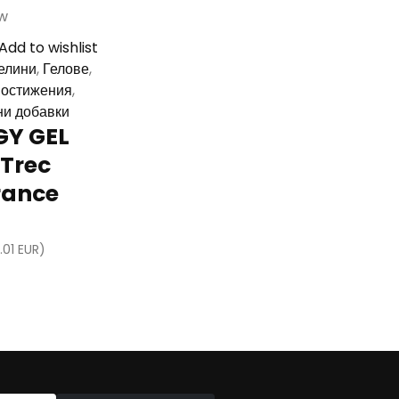
ew
Add to wishlist
елини
,
Гелове
,
постижения
,
ни добавки
GY GEL
 Trec
rance
.01 EUR)
5