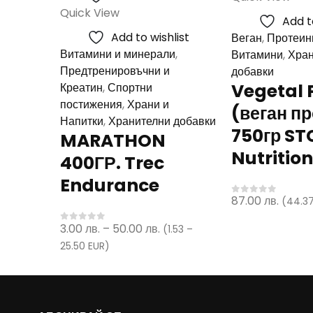
multiple
Quick View
Add t
variants.
Add to wishlist
Веган
,
Протеин
The
Витамини и минерали
,
Витамини
,
Хран
options
Предтренировъчни и
добавки
may
Vegetal 
Креатин
,
Спортни
be
постижения
,
Храни и
(веган п
chosen
Напитки
,
Хранителни добавки
on
750гр ST
MARATHON
the
Nutrition
400ГР. Trec
product
page
Endurance
87.00
лв.
(44.37
0
out of 5
Price
3.00
лв.
–
50.00
лв.
(1.53 –
0
out of 5
range:
25.50 EUR)
3.00 лв.
through
50.00 лв.