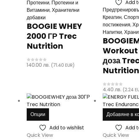
Add t
Протеини
,
Протеини и
options
Предтренировъ
Витамини
,
Хранителни
may
Креатин
,
Спорт
добавки
be
BOOGIE WHEY
постижения
,
Хр
chosen
Напитки
,
Храни
2000 ГР Trec
on
BOOGIEM
the
Nutrition
Workout 
product
page
доза Tre
140.00
лв.
(71.40 EUR)
0
out of 5
Nutrition
4.40
лв.
(2.24 E
0
out of 5
This
Опции
Добавяне в к
product
has
Add to wishlist
Add t
multiple
Quick View
Quick View