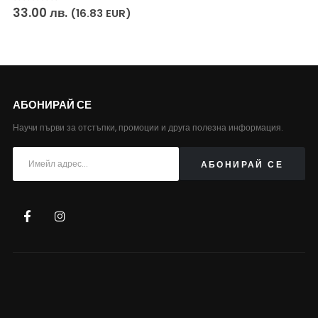
0
out of 5
33.00
лв.
(16.83 EUR)
АБОНИРАЙ СЕ
Научи първи за отстъпки, промоции и друга полезна информация.