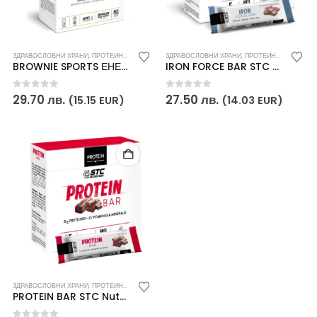
ЗДРАВОСЛОВНИ ХРАНИ
,
ПРОТЕИНОВИ ВАФЛИ
,
СПОРТНИ ПОСТИЖЕНИЯ
ЗДРАВОСЛОВНИ ХРАНИ
,
,
ПРОТЕИНОВИ ВАФЛИ
ХРАНИ И НАПИТКИ
,
Х
,
BROWNIE SPORTS ЕНЕРГИЙНА ЗАКУСКА ЗА ВИСОКИ ПОСТИЖЕНИЯ STC Nutrition
IRON FORCE BAR STC Nutrition
0
out of 5
0
out of 5
29.70
лв.
27.50
лв.
(15.15 EUR)
(14.03 EUR)
ЗДРАВОСЛОВНИ ХРАНИ
,
ПРОТЕИНОВИ ВАФЛИ
,
ХРАНИ И НАПИТКИ
PROTEIN BAR STC Nutrition