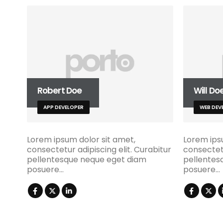
Robert Doe
Will Do
APP DEVELOPER
WEB DEV
Lorem ipsum dolor sit amet,
Lorem ips
consectetur adipiscing elit. Curabitur
consectetu
pellentesque neque eget diam
pellentes
posuere…
posuere…