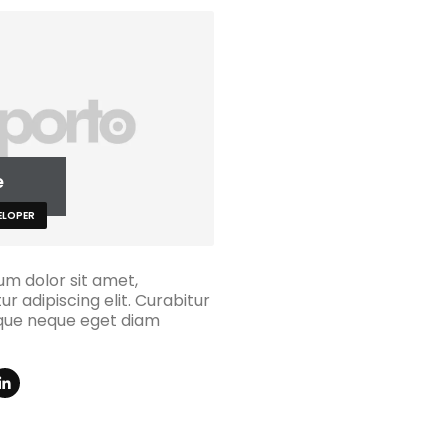
e
ELOPER
um dolor sit amet,
r adipiscing elit. Curabitur
que neque eget diam