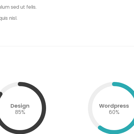
um sed ut felis.
uis nisl.
Design
Wordpress
85
%
60
%