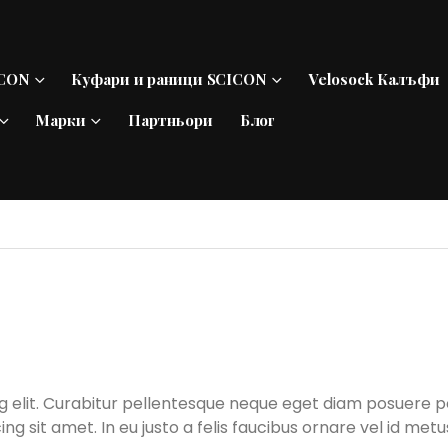
ICON
Куфари и раници SCICON
Velosock Калъфи
Марки
Партньори
Блог
g elit. Curabitur pellentesque neque eget diam posuere po
cing sit amet. In eu justo a felis faucibus ornare vel id me