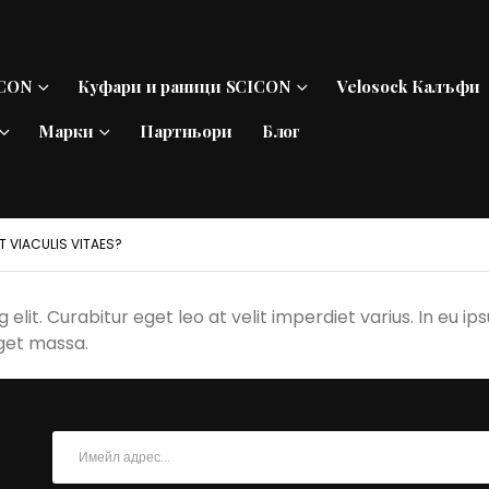
ICON
Куфари и раници SCICON
Velosock Калъфи
Марки
Партньори
Блог
T VIACULIS VITAES?
lit. Curabitur eget leo at velit imperdiet varius. In eu ips
get massa.