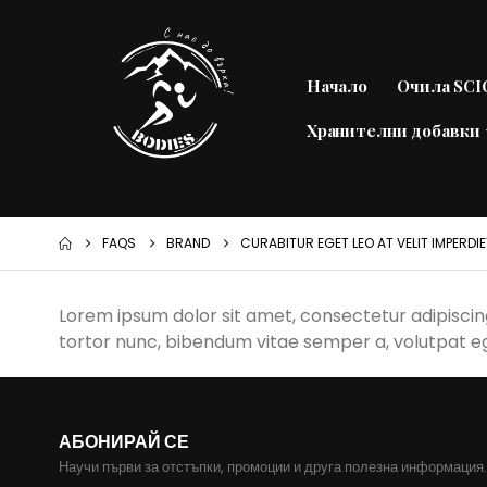
Начало
Очила SC
Хранителни добавки
FAQS
BRAND
CURABITUR EGET LEO AT VELIT IMPERDIE
Lorem ipsum dolor sit amet, consectetur adipiscing e
tortor nunc, bibendum vitae semper a, volutpat e
АБОНИРАЙ СЕ
Научи първи за отстъпки, промоции и друга полезна информация.