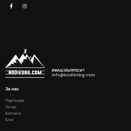
ИМАШ ВЪПРОСИ?
info@bodiesbg.com
За нас
Партньори
За нас
Контакти
Блог