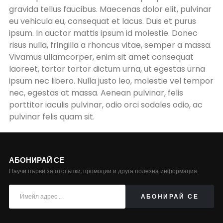
gravida tellus faucibus. Maecenas dolor elit, pulvinar
eu vehicula eu, consequat et lacus. Duis et purus
ipsum. In auctor mattis ipsum id molestie. Donec
risus nulla, fringilla a rhoncus vitae, semper a massa.
Vivamus ullamcorper, enim sit amet consequat
laoreet, tortor tortor dictum urna, ut egestas urna
ipsum nec libero. Nulla justo leo, molestie vel tempor
nec, egestas at massa. Aenean pulvinar, felis
porttitor iaculis pulvinar, odio orci sodales odio, ac
pulvinar felis quam sit.
АБОНИРАЙ СЕ
Научи първи за отстъпки, промоции и друга полезна информация.