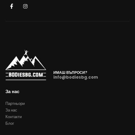
ИМАШ ВЪПРОСИ?
info@bodiesbg.com
За нас
Партньори
За нас
Контакти
Блог