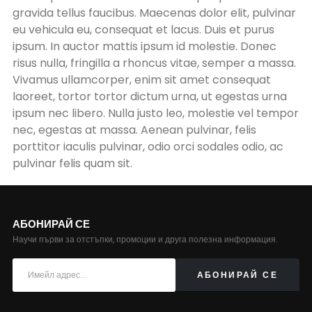
gravida tellus faucibus. Maecenas dolor elit, pulvinar
eu vehicula eu, consequat et lacus. Duis et purus
ipsum. In auctor mattis ipsum id molestie. Donec
risus nulla, fringilla a rhoncus vitae, semper a massa.
Vivamus ullamcorper, enim sit amet consequat
laoreet, tortor tortor dictum urna, ut egestas urna
ipsum nec libero. Nulla justo leo, molestie vel tempor
nec, egestas at massa. Aenean pulvinar, felis
porttitor iaculis pulvinar, odio orci sodales odio, ac
pulvinar felis quam sit.
АБОНИРАЙ СЕ
Научи първи за отстъпки, промоции и друга полезна информация.