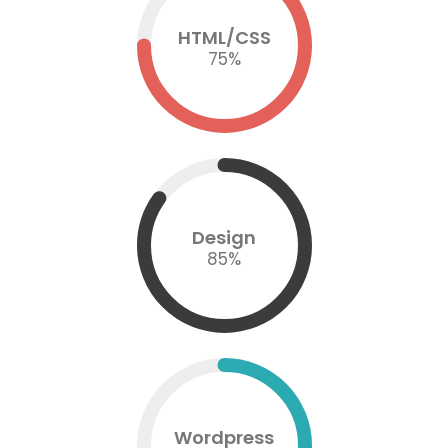
HTML/CSS
75
%
Design
85
%
Wordpress