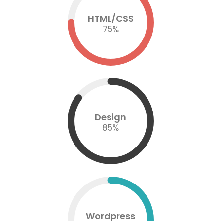
HTML/CSS
75
%
Design
85
%
Wordpress